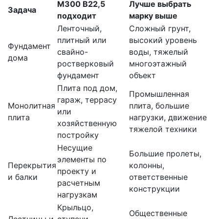
М300 В22,5
Лучше выбрать
Задача
подходит
марку выше
Ленточный,
Сложный грунт,
плитный или
высокий уровень
Фундамент
свайно-
воды, тяжелый
дома
ростверковый
многоэтажный
фундамент
объект
Плита под дом,
Промышленная
гараж, террасу
Монолитная
плита, большие
или
плита
нагрузки, движение
хозяйственную
тяжелой техники
постройку
Несущие
Большие пролеты,
элементы по
Перекрытия
колонны,
проекту и
и балки
ответственные
расчетным
конструкции
нагрузкам
Крыльцо,
Общественные