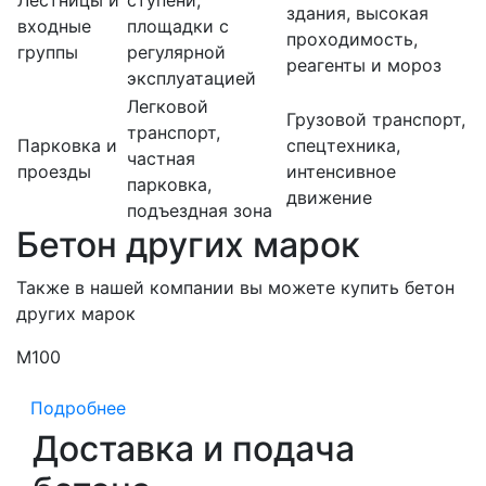
Лестницы и
ступени,
здания, высокая
входные
площадки с
проходимость,
группы
регулярной
реагенты и мороз
эксплуатацией
Легковой
Грузовой транспорт,
транспорт,
Парковка и
спецтехника,
частная
проезды
интенсивное
парковка,
движение
подъездная зона
Бетон других марок
Также в нашей компании вы можете купить бетон
других марок
М100
М
Подробнее
Доставка и подача