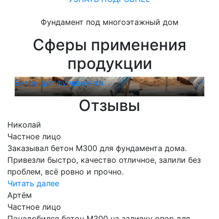
Фундамент под многоэтажный дом
Сферы применения
продукции
Бетон для фундамента
Бет
Отзывы
Николай
Частное лицо
Заказывал бетон М300 для фундамента дома.
Привезли быстро, качество отличное, залили без
проблем, всё ровно и прочно.
Читать далее
Артём
Частное лицо
Понадобился бетон М300 на заливку опор для