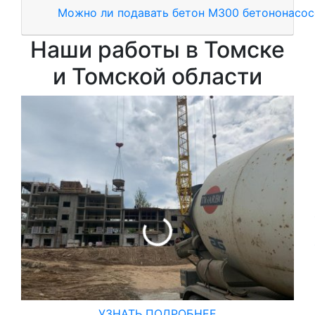
Можно ли подавать бетон М300 бетононасо
Наши работы в Томске
и Томской области
Зал
УЗНАТЬ ПОДРОБНЕЕ