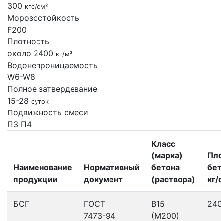
300
кгс/см²
Морозостойкость
F200
Плотность
около 2400
кг/м³
Водонепроницаемость
W6-W8
Полное затвердевание
15-28
суток
Подвижность смеси
П3
П4
Класс
(марка)
Пл
Наименование
Нормативный
бетона
бет
продукции
документ
(раствора)
кг/
БСГ
ГОСТ
В15
24
7473-94
(М200)