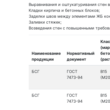
Выравнивания и оштукатуривания стен 
Кладки кирпича и бетонных блоков;
Заделки швов между элементами ЖБ ко
Заливки стяжек;
Возведения стен с повышенными требов
Клас
(мар
Наименование
Нормативный
бето
продукции
документ
(рас
БСГ
ГОСТ
В15
7473-94
(М20
БСГ
ГОСТ
В15
7473-94
(М20