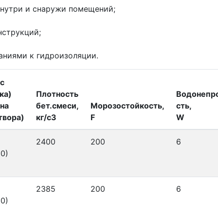
внутри и снаружи помещений;
нструкций;
аниями к гидроизоляции.
с
ка)
Плотность
Водонепр
на
бет.смеси,
Морозостойкость,
сть,
твора)
кг/с3
F
W
2400
200
6
0)
2385
200
6
0)