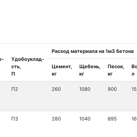
Расход материала на 1м3 бетона
о-
Удобоуклад-
сть,
Цемент,
Щебень,
Песок,
В
П
кг
кг
кг
л
П2
260
1080
900
15
П3
280
1040
895
16