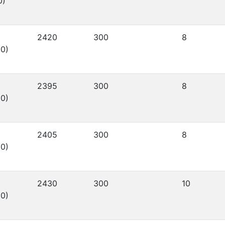
0)
2420
300
8
0)
2395
300
8
0)
2405
300
8
0)
2430
300
10
0)