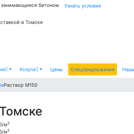
и занимающиеся бетоном
Узнать условия
оставкой в Томске
ия
Услуги
Цены
Спецпредложения
Наши
ые
Раствор М150
 Томске
3
б/м
3
б/м