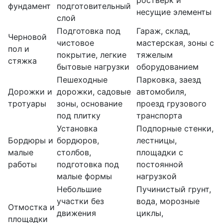
ростверк и
фундамент
подготовительный
несущие элементы
слой
Подготовка под
Гараж, склад,
Черновой
чистовое
мастерская, зоны с
пол и
покрытие, легкие
тяжелым
стяжка
бытовые нагрузки
оборудованием
Пешеходные
Парковка, заезд
Дорожки и
дорожки, садовые
автомобиля,
тротуары
зоны, основание
проезд грузового
под плитку
транспорта
Установка
Подпорные стенки,
Бордюры и
бордюров,
лестницы,
малые
столбов,
площадки с
работы
подготовка под
постоянной
малые формы
нагрузкой
Небольшие
Пучинистый грунт,
участки без
вода, морозные
Отмостка и
движения
циклы,
площадки