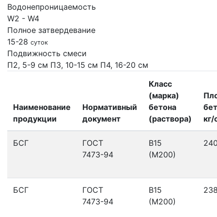
Водонепроницаемость
W2 - W4
Полное затвердевание
15-28
суток
Подвижность смеси
П2, 5-9 см
П3, 10-15 см
П4, 16-20 см
Класс
(марка)
Пл
Наименование
Нормативный
бетона
бет
продукции
документ
(раствора)
кг/
БСГ
ГОСТ
В15
24
7473-94
(М200)
БСГ
ГОСТ
В15
23
7473-94
(М200)